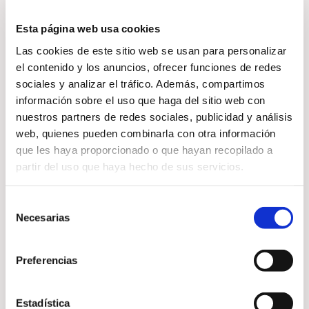
cambiar
Esta página web usa cookies
Los cambios importantes suelen
Las cookies de este sitio web se usan para personalizar
el contenido y los anuncios, ofrecer funciones de redes
venir acompañados de
sociales y analizar el tráfico. Además, compartimos
movimientos internos y
información sobre el uso que haga del sitio web con
emocionales. El Reiki ayuda a:
nuestros partners de redes sociales, publicidad y análisis
web, quienes pueden combinarla con otra información
que les haya proporcionado o que hayan recopilado a
partir del uso que haya hecho de sus servicios.
Liberar bloqueos energéticos
Selección
Favorecer claridad mental
Necesarias
de
consentimiento
Elevar la vibración personal
Preferencias
Abrirse a nuevas oportunidades
Estadística