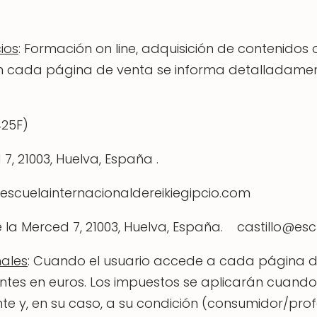
ios
: Formación on line, adquisición de contenidos 
 En cada página de venta se informa detalladamen
425F)
 7, 21003, Huelva, España .
o@escuelainternacionaldereikiegipcio.com
e la Merced 7, 21003, Huelva, España. castillo@es
nales
: Cuando el usuario accede a cada página de
ientes en euros. Los impuestos se aplicarán cuan
ente y, en su caso, a su condición (consumidor/prof