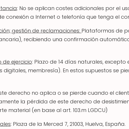
stancia
: No se aplican costes adicionales por el 
 de conexión a Internet o telefonía que tenga el c
ión; gestión de reclamaciones:
Plataformas de pa
bancaria), recibiendo una confirmación automática
 de ejercicio
: Plazo de 14 días naturales, excepto 
os digitales, membresía). En estos supuestos se p
Este derecho no aplica o se pierde cuando el clie
amente la pérdida de este derecho de desistimient
orte material (en base al art. 103.m LGDCU)
ales
: Plaza de la Merced 7, 21003, Huelva, España.