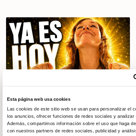
Reiki Egipcio para Cumplir tus
Esta página web usa cookies
Deseos y Manifestar la Vida que
Las cookies de este sitio web se usan para personalizar el c
los anuncios, ofrecer funciones de redes sociales y analizar e
Anhelas
Además, compartimos información sobre el uso que haga del
Reiki Egipcio para Cumplir tus Deseos El Reiki
con nuestros partners de redes sociales, publicidad y anális