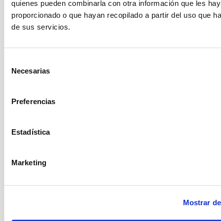
Egipcio es una técnica de sanación energética
quienes pueden combinarla con otra información que les ha
que ayuda a equilibrar el campo energético y
proporcionado o que hayan recopilado a partir del uso que 
favorecer el bienestar físico, emocional y
de sus servicios.
espiritual. El Reiki ac…
Selección
Necesarias
de
consentimiento
Preferencias
Estadística
Marketing
Mostrar de
Reiki Egipcio 888 para Activar la