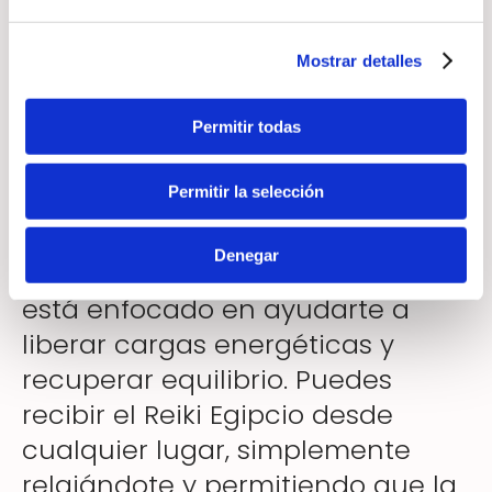
Cuando la energía fluye
correctamente, es más fácil
Mostrar detalles
recuperar estabilidad.
Permitir todas
Envío de Reiki a distancia para
Permitir la selección
limpieza profunda
Denegar
Este envío de Reiki a distancia
está enfocado en ayudarte a
liberar cargas energéticas y
recuperar equilibrio. Puedes
recibir el Reiki Egipcio desde
cualquier lugar, simplemente
relajándote y permitiendo que la