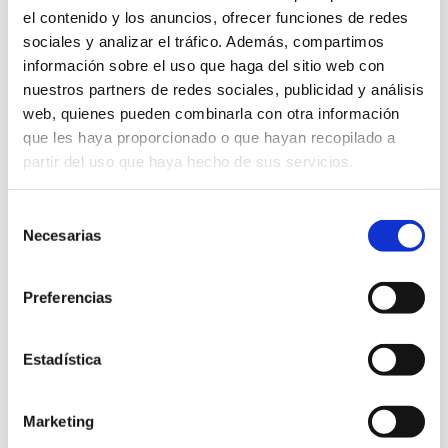
Cuando el campo energético
el contenido y los anuncios, ofrecer funciones de redes
está cargado, pueden aparecer
sociales y analizar el tráfico. Además, compartimos
información sobre el uso que haga del sitio web con
sensaciones de cansancio,
nuestros partners de redes sociales, publicidad y análisis
bloqueo o falta de claridad. El
web, quienes pueden combinarla con otra información
Reiki ayuda a:
que les haya proporcionado o que hayan recopilado a
partir del uso que haya hecho de sus servicios.
Selección
Liberar energías densas
Necesarias
de
Equilibrar el campo
consentimiento
energético
Preferencias
Reducir tensiones
emocionales
Favorecer claridad mental
Estadística
Marketing