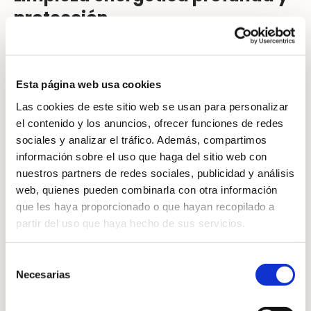
protección
La limpieza energética ayuda a
eliminar cargas acumuladas y
Esta página web usa cookies
fortalecer la energía personal. El
Las cookies de este sitio web se usan para personalizar
Reiki ayuda a:
el contenido y los anuncios, ofrecer funciones de redes
sociales y analizar el tráfico. Además, compartimos
información sobre el uso que haga del sitio web con
nuestros partners de redes sociales, publicidad y análisis
Eliminar energías negativas
web, quienes pueden combinarla con otra información
que les haya proporcionado o que hayan recopilado a
Liberar bloqueos energéticos
partir del uso que haya hecho de sus servicios.
Fortalecer el aura y la protección
Selección
energética
Necesarias
de
consentimiento