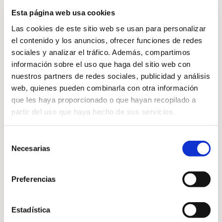
manifestación
Esta página web usa cookies
Las cookies de este sitio web se usan para personalizar
La manifestación está
el contenido y los anuncios, ofrecer funciones de redes
relacionada con el estado
sociales y analizar el tráfico. Además, compartimos
información sobre el uso que haga del sitio web con
energético y emocional. El Reiki
nuestros partners de redes sociales, publicidad y análisis
ayuda a:
web, quienes pueden combinarla con otra información
que les haya proporcionado o que hayan recopilado a
partir del uso que haya hecho de sus servicios.
Liberar bloqueos energéticos
Selección
Necesarias
de
Elevar la vibración personal
consentimiento
Preferencias
Favorecer claridad mental
Abrirse a nuevas oportunidades
Estadística