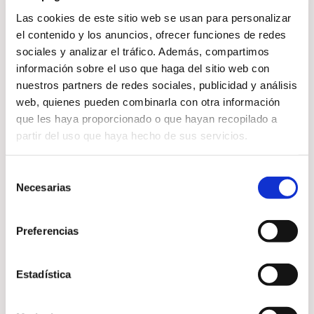
El estancamiento puede estar
Las cookies de este sitio web se usan para personalizar
relacionado con bloqueos
el contenido y los anuncios, ofrecer funciones de redes
emocionales o energéticos. El
sociales y analizar el tráfico. Además, compartimos
información sobre el uso que haga del sitio web con
Reiki ayuda a:
nuestros partners de redes sociales, publicidad y análisis
web, quienes pueden combinarla con otra información
que les haya proporcionado o que hayan recopilado a
partir del uso que haya hecho de sus servicios.
Liberar bloqueos energéticos
Favorecer claridad mental
Recuperar motivación y
Selección
Necesarias
equilibrio
de
Abrirse a nuevas
consentimiento
oportunidades
Preferencias
Estadística
Cuando la energía fluye