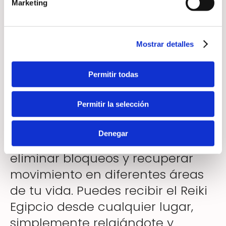
correctamente, es más fácil
Marketing
avanzar y tomar decisiones con
confianza.
Mostrar detalles
Permitir todas
Envío de Reiki a distancia para
desbloquear energía
Permitir la selección
Este envío de Reiki a distancia
Denegar
está enfocado en ayudarte a
eliminar bloqueos y recuperar
movimiento en diferentes áreas
de tu vida. Puedes recibir el Reiki
Egipcio desde cualquier lugar,
simplemente relajándote y