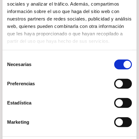
mejorar el estado energético,
sociales y analizar el tráfico. Además, compartimos
emocional y mental. El Reiki
información sobre el uso que haga del sitio web con
nuestros partners de redes sociales, publicidad y análisis
ayuda a:
web, quienes pueden combinarla con otra información
que les haya proporcionado o que hayan recopilado a
partir del uso que haya hecho de sus servicios.
Liberar bloqueos energéticos
Aumentar la energía positiva
Selección
Necesarias
de
Favorecer pensamientos más
consentimiento
claros
Mejorar el bienestar general
Preferencias
Estadística
Cuando la energía se equilibra,
es más fácil sentirse en armonía.
Marketing