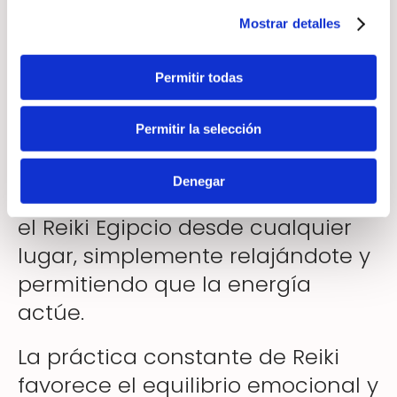
Mostrar detalles
Envío de Reiki a distancia para
alta vibración
Permitir todas
Este envío de Reiki a distancia
Permitir la selección
está enfocado en ayudarte a
elevar tu vibración y mejorar tu
Denegar
estado energético. Puedes recibir
el Reiki Egipcio desde cualquier
lugar, simplemente relajándote y
permitiendo que la energía
actúe.
La práctica constante de Reiki
favorece el equilibrio emocional y