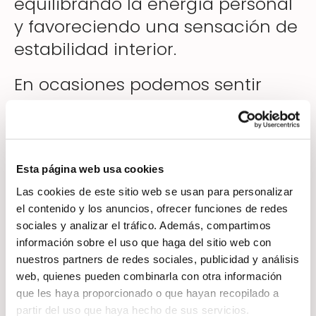
equilibrando la energía personal
y favoreciendo una sensación de
estabilidad interior.
En ocasiones podemos sentir
cansancio, tensión o bloqueo sin
causa clara. Estas sensaciones
pueden relacionarse con cargas
Esta página web usa cookies
emocionales o ambientes
Las cookies de este sitio web se usan para personalizar
densos. El Reiki Egipcio ayuda a
el contenido y los anuncios, ofrecer funciones de redes
limpiar el aura y recuperar
sociales y analizar el tráfico. Además, compartimos
equilibrio energético.
información sobre el uso que haga del sitio web con
nuestros partners de redes sociales, publicidad y análisis
web, quienes pueden combinarla con otra información
que les haya proporcionado o que hayan recopilado a
Cómo ayuda el Reiki a cortar
partir del uso que haya hecho de sus servicios.