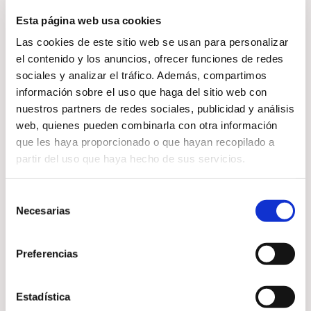
La forma en que nos sentimos
Esta página web usa cookies
influye en las relaciones que
Las cookies de este sitio web se usan para personalizar
atraemos. El Reiki ayuda a:
el contenido y los anuncios, ofrecer funciones de redes
sociales y analizar el tráfico. Además, compartimos
información sobre el uso que haga del sitio web con
nuestros partners de redes sociales, publicidad y análisis
Liberar bloqueos emocionales
web, quienes pueden combinarla con otra información
Elevar la vibración personal
que les haya proporcionado o que hayan recopilado a
Fortalecer la autoestima
partir del uso que haya hecho de sus servicios.
Favorecer relaciones más
armoniosas
Selección
Necesarias
de
consentimiento
Cuando la energía se armoniza,
Preferencias
es más fácil abrirse a nuevas
conexiones.
Estadística