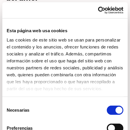
La energía que transmitimos
influye en las conexiones que
atraemos. El Reiki ayuda a:
Esta página web usa cookies
Las cookies de este sitio web se usan para personalizar
el contenido y los anuncios, ofrecer funciones de redes
sociales y analizar el tráfico. Además, compartimos
Elevar la vibración personal
información sobre el uso que haga del sitio web con
nuestros partners de redes sociales, publicidad y análisis
Fortalecer la autoestima
web, quienes pueden combinarla con otra información
que les haya proporcionado o que hayan recopilado a
Liberar bloqueos emocionales
partir del uso que haya hecho de sus servicios.
Favorecer relaciones más
Selección
Necesarias
armoniosas
de
consentimiento
Preferencias