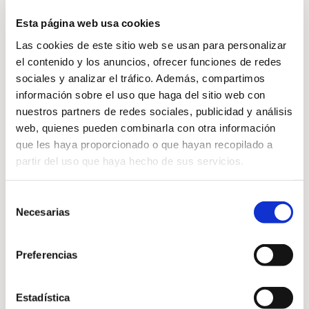
Esta página web usa cookies
La forma en que nos sentimos
Las cookies de este sitio web se usan para personalizar
influye en cómo nos perciben los
el contenido y los anuncios, ofrecer funciones de redes
demás. El Reiki ayuda a:
sociales y analizar el tráfico. Además, compartimos
información sobre el uso que haga del sitio web con
nuestros partners de redes sociales, publicidad y análisis
web, quienes pueden combinarla con otra información
Elevar la vibración personal
que les haya proporcionado o que hayan recopilado a
partir del uso que haya hecho de sus servicios.
Fortalecer la autoestima
Selección
Favorecer relaciones más
Necesarias
de
positivas
consentimiento
Preferencias
Potenciar el magnetismo y la
confianza
Estadística