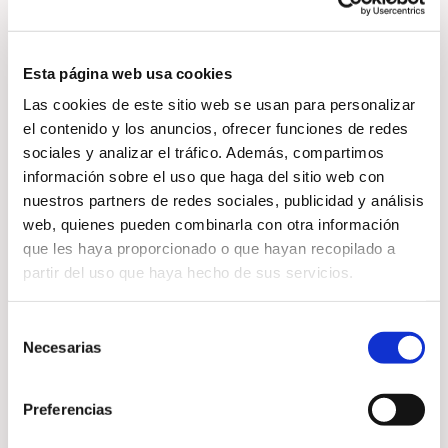
video enfocado en cortar y
liberar la mala energía
proveniente de ojos envidiosos,
Esta página web usa cookies
limpiando tu campo energético y
Las cookies de este sitio web se usan para personalizar
el contenido y los anuncios, ofrecer funciones de redes
reforzando tu protección natural.
sociales y analizar el tráfico. Además, compartimos
información sobre el uso que haga del sitio web con
En esta sesión de Reiki
nuestros partners de redes sociales, publicidad y análisis
trabajamos para:
web, quienes pueden combinarla con otra información
que les haya proporcionado o que hayan recopilado a
partir del uso que haya hecho de sus servicios.
🛡️ Romper energías de envidia,
Selección
celos y vibra densa
Necesarias
de
🛡️ Cerrar fugas energéticas y
consentimiento
fortalecer tu aura
Preferencias
🛡️ Liberarte de sensaciones de