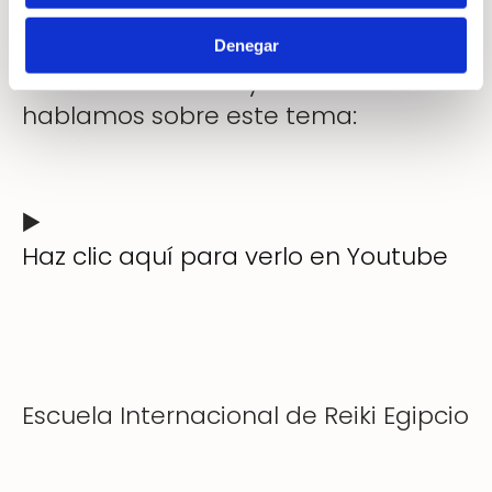
Acabamos de subir un
Denegar
vídeo exclusivo en youtube donde
hablamos sobre este tema:
▶️
Haz clic aquí para verlo en Youtube
Escuela Internacional de Reiki Egipcio