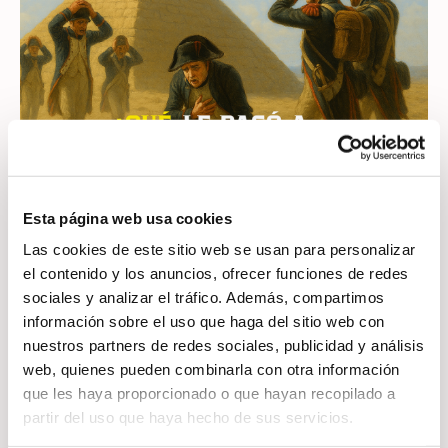
Esta página web usa cookies
Las cookies de este sitio web se usan para personalizar
el contenido y los anuncios, ofrecer funciones de redes
sociales y analizar el tráfico. Además, compartimos
Imagina que eres el hombre más
información sobre el uso que haga del sitio web con
poderoso del mundo y, aun así,
nuestros partners de redes sociales, publicidad y análisis
pides que te dejen solo, en plena
web, quienes pueden combinarla con otra información
que les haya proporcionado o que hayan recopilado a
noche, dentro de un laberinto de
partir del uso que haya hecho de sus servicios.
piedra levantado hace muchos