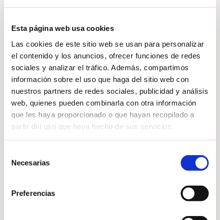
El número 6 suele relacionarse
con equilibrio, armonía, amor y
Esta página web usa cookies
estabilidad. Durante este portal
Las cookies de este sitio web se usan para personalizar
energético, muchas personas
el contenido y los anuncios, ofrecer funciones de redes
buscan trabajar aspectos como:
sociales y analizar el tráfico. Además, compartimos
información sobre el uso que haga del sitio web con
nuestros partners de redes sociales, publicidad y análisis
web, quienes pueden combinarla con otra información
Elevación de la vibración
que les haya proporcionado o que hayan recopilado a
partir del uso que haya hecho de sus servicios.
Liberación de bloqueos
Selección
energéticos
Necesarias
de
consentimiento
Atracción de abundancia
Preferencias
Equilibrio emocional y espiritual