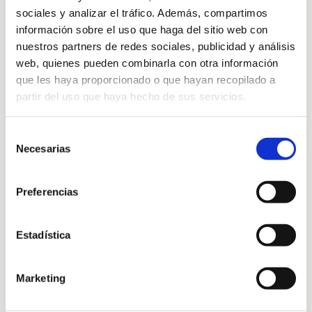
documento aceptado además por
sociales y analizar el tráfico. Además, compartimos
la arqueología oficial.
información sobre el uso que haga del sitio web con
nuestros partners de redes sociales, publicidad y análisis
Un registro real que enumera
web, quienes pueden combinarla con otra información
reinados imposibles de miles de
que les haya proporcionado o que hayan recopilado a
partir del uso que haya hecho de sus servicios.
años atrás.
Selección
Necesarias
de
¿Por qué ciertas dinastías ocultaron
consentimiento
estos nombres?
Preferencias
¿Qué nos dice la cronología sobre la
Estadística
misteriosa “Época de los Seguidores
de Horus”?
Marketing
¿Y cómo encajan en el relato los