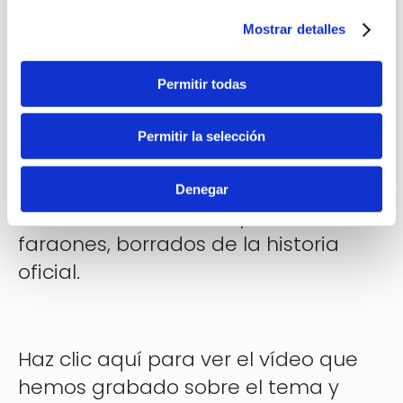
dioses?
Mostrar detalles
Permitir todas
Si sientes un cosquilleo al leer estas
preguntas, espera a ver la hipótesis
Permitir la selección
final que propongo: que los “dioses
(hor) ” y “semidioses (shem su hor) ”
Denegar
fueron en realidad los primeros
faraones, borrados de la historia
oficial.
Haz clic aquí para ver el vídeo que
hemos grabado sobre el tema y