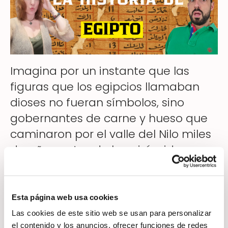
Imagina por un instante que las
figuras que los egipcios llamaban
dioses no fueran símbolos, sino
gobernantes de carne y hueso que
caminaron por el valle del Nilo miles
de años antes de las pirámides.
Esa es la idea explosiva que aparece
Esta página web usa cookies
en el enigmático Papiro de Turín, un
Las cookies de este sitio web se usan para personalizar
el contenido y los anuncios, ofrecer funciones de redes