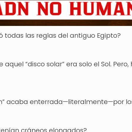
todas las reglas del antiguo Egipto?
 aquel “disco solar” era solo el Sol. Per
n” acaba enterrada—literalmente—por los
 tenían cráneos elongados?