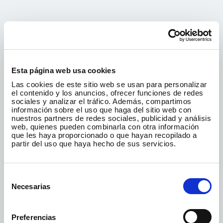
CARRITO DE LA
COMPRA
Esta página web usa cookies
Las cookies de este sitio web se usan para personalizar
el contenido y los anuncios, ofrecer funciones de redes
sociales y analizar el tráfico. Además, compartimos
PAGO
información sobre el uso que haga del sitio web con
SEGURO
nuestros partners de redes sociales, publicidad y análisis
web, quienes pueden combinarla con otra información
que les haya proporcionado o que hayan recopilado a
partir del uso que haya hecho de sus servicios.
EL CARRITO ESTÁ VACÍO
Puedes explorar todos los productos pulsando el
Selección
botón "Volver a la tienda".
de
Necesarias
consentimiento
VOLVER A LA TIENDA
Preferencias