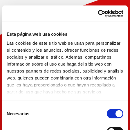
VOLVER
Esta página web usa cookies
Las cookies de este sitio web se usan para personalizar
el contenido y los anuncios, ofrecer funciones de redes
RECUPERAR CONTRASEÑA
sociales y analizar el tráfico. Además, compartimos
información sobre el uso que haga del sitio web con
Introduce tu dirección de correo electrónico
de usuario y te enviaremos un mensaje con
nuestros partners de redes sociales, publicidad y análisis
las instrucciones para modificar la
web, quienes pueden combinarla con otra información
contraseña.
que les haya proporcionado o que hayan recopilado a
partir del uso que haya hecho de sus servicios.
Correo electrónico
Selección
Necesarias
de
consentimiento