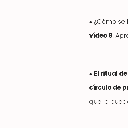
¿Cómo se 
●
vídeo 8
. Ap
El ritual 
●
círculo de p
que lo pued