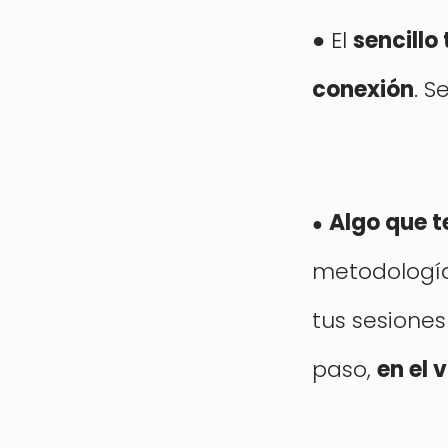
● El
sencillo
conexión
. S
Algo que t
●
metodología
tus sesiones
paso,
en el v