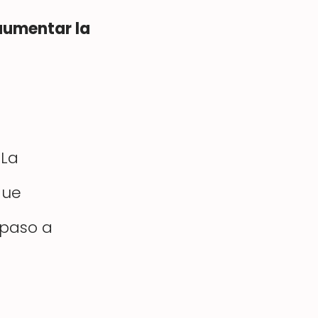
aumentar la
 La
que
 paso a