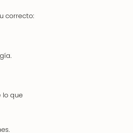
u correcto:
gía.
 lo que
nes.