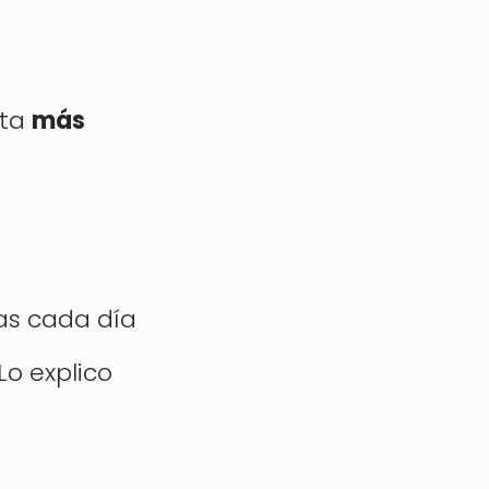
sta
más
as cada día
 Lo explico