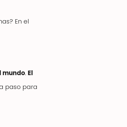
nas? En el
el mundo
.
El
 a paso para