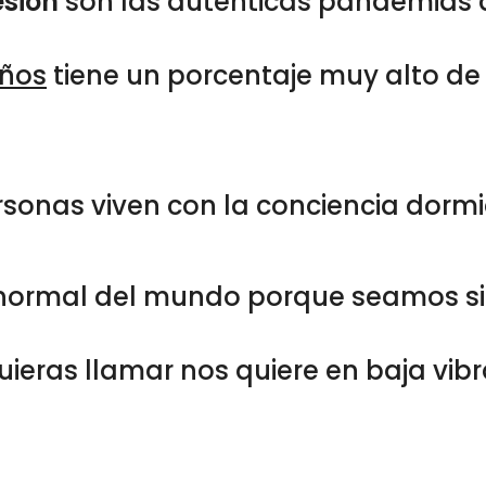
esión
son las auténticas pandemias de
años
tiene un porcentaje muy alto de s
rsonas viven con la conciencia dormid
normal del mundo porque seamos sinc
uieras llamar nos quiere en baja vibra