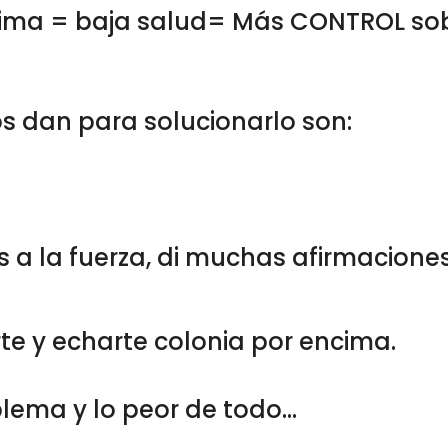
stima = baja salud= Más CONTROL sob
s dan para solucionarlo son:
s a la fuerza, di muchas afirmacion
e y echarte colonia por encima.
blema y lo peor de todo...