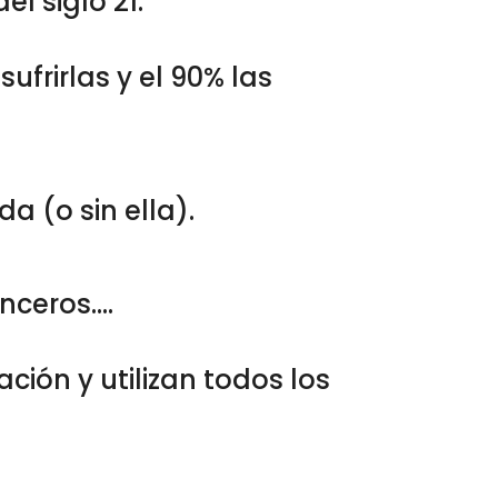
l siglo 21.
ufrirlas y el 90% las
a (o sin ella).
eros....
ción y utilizan todos los