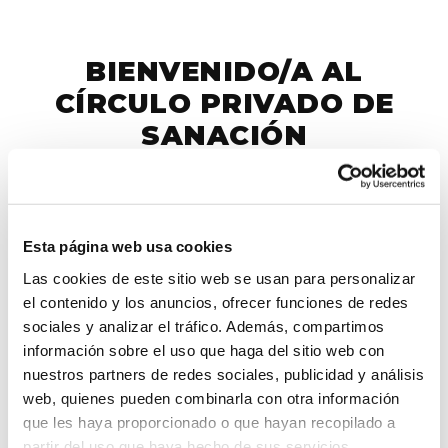
BIENVENIDO/A AL
CÍRCULO PRIVADO DE
SANACIÓN
Tu acceso ha sido activado correctamente. Estás
dentro 💜
Esta página web usa cookies
Las cookies de este sitio web se usan para personalizar
el contenido y los anuncios, ofrecer funciones de redes
sociales y analizar el tráfico. Además, compartimos
Importante: Haz esto para entrar a la
información sobre el uso que haga del sitio web con
plataforma.
nuestros partners de redes sociales, publicidad y análisis
web, quienes pueden combinarla con otra información
También recibirás un email con tu factura de
que les haya proporcionado o que hayan recopilado a
compra. Revisa tu bandeja de entrada y, si no
partir del uso que haya hecho de sus servicios.