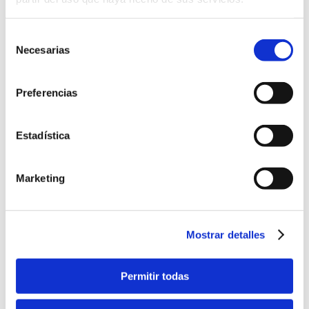
lo ves, comprueba la carpeta de spam.
Selección
Necesarias
de
consentimiento
ACCESO A LA PLATAFORMA
Preferencias
Estadística
ENTRA SIEMPRE DESDE ESTE ENLACE:
Marketing
ACCEDER A LA PLATAFORMA
Mostrar detalles
DESDE ESTE MOMENTO YA FORMAS
PARTE DE LA PARRILLA DE CRISTALES
Permitir todas
DE CUARZO.
LA ENERGÍA YA ESTÁ ACTIVA PARA TI